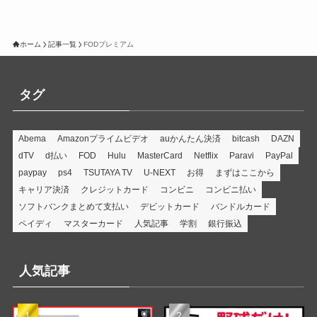
ホーム
記事一覧
FODプレミアム
タグ
Abema
Amazonプライムビデオ
auかんたん決済
bitcash
DAZN
dTV
d払い
FOD
Hulu
MasterCard
Netflix
Paravi
PayPal
paypay
ps4
TSUTAYA TV
U-NEXT
お得
まずはここから
キャリア決済
クレジットカード
コンビニ
コンビニ払い
ソフトバンクまとめて支払い
デビットカード
バンドルカード
ペイディ
マスターカード
人気記事
学割
銀行振込
人気記事