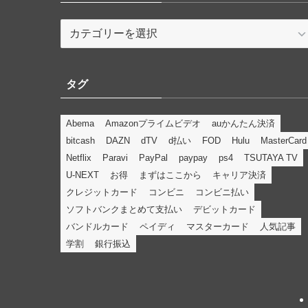
カ
テ
ゴ
リ
タグ
ー
Abema
Amazonプライムビデオ
auかんたん決済
bitcash
DAZN
dTV
d払い
FOD
Hulu
MasterCard
Netflix
Paravi
PayPal
paypay
ps4
TSUTAYA TV
U-NEXT
お得
まずはここから
キャリア決済
クレジットカード
コンビニ
コンビニ払い
ソフトバンクまとめて支払い
デビットカード
バンドルカード
ペイディ
マスターカード
人気記事
学割
銀行振込