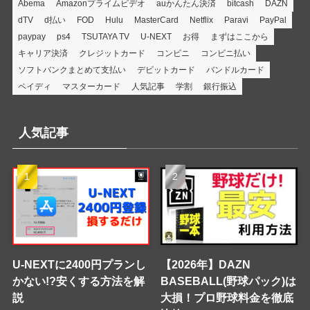
Abema
Amazonプライムビデオ
auかんたん決済
bitcash
DAZN
dTV
d払い
FOD
Hulu
MasterCard
Netflix
Paravi
PayPal
paypay
ps4
TSUTAYA TV
U-NEXT
お得
まずはここから
キャリア決済
クレジットカード
コンビニ
コンビニ払い
ソフトバンクまとめて支払い
デビットカード
バンドルカード
ペイディ
マスターカード
人気記事
学割
銀行振込
人気記事
U-NEXTに2400円プランし
【2026年】DAZN
かない!?安くする方法を解
BASEBALL(野球パック)は
説
大損！プロ野球料金を徹底